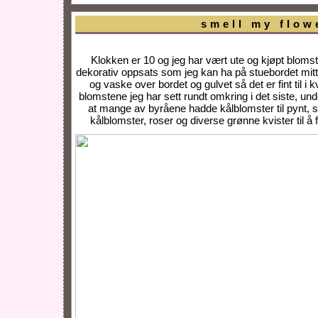
smell my flow
Klokken er 10 og jeg har vært ute og kjøpt blomste
dekorativ oppsats som jeg kan ha på stuebordet mitt. 
og vaske over bordet og gulvet så det er fint til i kv
blomstene jeg har sett rundt omkring i det siste, un
at mange av byråene hadde kålblomster til pynt, så j
kålblomster, roser og diverse grønne kvister til 