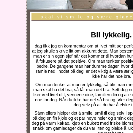
skal vi smile og være glad
Bli lykkelig.
I dag fikk jeg en kommentar om at livet mitt ser perfe
at jeg skulle skrive litt om akkurat dette. Man best
man er sin egen sjef når det kommer til hvordan hum
å fokusere på det positive. Om man tenkter posit
bedre. De gangene man har dumme dager, hvor det
ramle ned i hodet på deg, er det viktig å være ærl
ikke har det noe bra.
Om man tenker at man er lykkelig, så blir man me
man skal ha det bra, så får man det bra. Sett deg ne
liker ved livet ditt, vennene dine, familien din og al
noe for deg. Når du ikke har det så bra og føler de
deg selv på alt du har å elske i l
Sånn ellers hjelper det å smile, smil til deg selv i sp
på deg en fin kjole og et par høye heler og smink deg.
deg på varm kakao, kjøp en bukett med friske bloms
snakk om gamledager da du var liten og pleide å lu