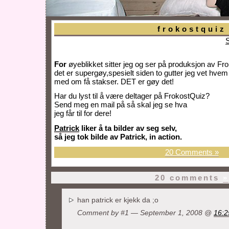
frokostquiz
For
øyeblikket sitter jeg og ser på produksjon av Fr
det er supergøy,spesielt siden to gutter jeg vet hve
med om få stakser. DET er gøy det!
Har du lyst til å være deltager på FrokostQuiz?
Send meg en mail på så skal jeg se hva
jeg får til for dere!
Patrick
liker å ta bilder av seg selv,
så jeg tok bilde av Patrick, in action.
20 Comments »
20 comments
»
han patrick er kjekk da ;o
Comment by #1 — September 1, 2008 @
16:2