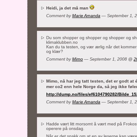
Heidi, ja det må man
Comment by
Marie Amanda
— September 1, 
Du som shopper og shopper og shopper og sh
klimaklubben.no
Kan du ta testen, og vær ærlig når det kommer
og klær?
Comment by
Mimo
— September 1, 2008 @
2
Mimo, nå har jeg tatt testen, det er godt at é
mer co2 enn hele Norge da, så jeg ikke føl
http://dump.no/files/ef6104790282/Bilde_1
Comment by
Marie Amanda
— September 1, 
Hadde vært litt morsomt å vært med på Frokost
operere på onsdag.
Når er det snakk om at en av leserne kan væ