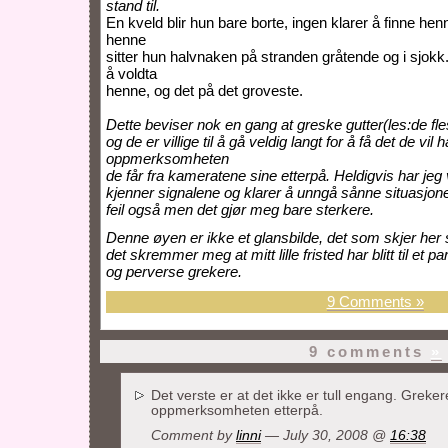
stand til.
En kveld blir hun bare borte, ingen klarer å finne henne
henne
sitter hun halvnaken på stranden gråtende og i sjokk.
å voldta
henne, og det på det groveste.
Dette beviser nok en gang at greske gutter(les:de fles
og de er villige til å gå veldig langt for å få det de vil
oppmerksomheten
de får fra kameratene sine etterpå. Heldigvis har jeg
kjenner signalene og klarer å unngå sånne situasjone
feil også men det gjør meg bare sterkere.
Denne øyen er ikke et glansbilde, det som skjer her 
det skremmer meg at mitt lille fristed har blitt til et 
og perverse grekere.
9 Comments »
9 comments
»
Det verste er at det ikke er tull engang. Grekere
oppmerksomheten etterpå.
Comment by
linni
— July 30, 2008 @
16:38