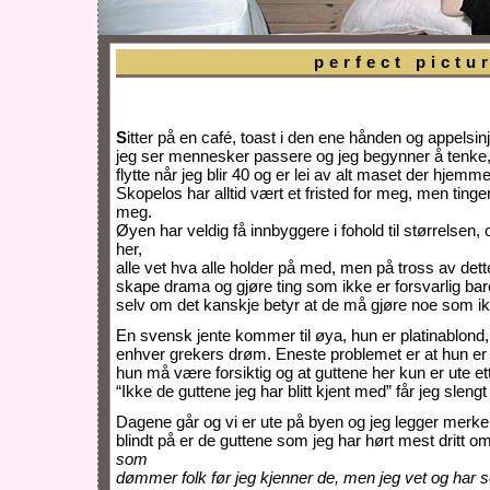
perfect pictu
S
itter på en café, toast i den ene hånden og appelsin
jeg ser mennesker passere og jeg begynner å tenke, e
flytte når jeg blir 40 og er lei av alt maset der hjemm
Skopelos har alltid vært et fristed for meg, men ti
meg.
Øyen har veldig få innbyggere i fohold til størrelsen, o
her,
alle vet hva alle holder på med, men på tross av dett
skape drama og gjøre ting som ikke er forsvarlig ba
selv om det kanskje betyr at de må gjøre noe som ikk
En svensk jente kommer til øya, hun er platinablond, 
enhver grekers drøm. Eneste problemet er at hun er na
hun må være forsiktig og at guttene her kun er ute ett
“Ikke de guttene jeg har blitt kjent med” får jeg slengt 
Dagene går og vi er ute på byen og jeg legger merke t
blindt på er de guttene som jeg har hørt mest dritt o
som
dømmer folk før jeg kjenner de, men jeg vet og har se