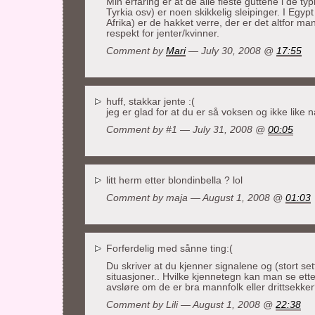
Min erfaring er at de alle fleste guttene i de typ
Tyrkia osv) er noen skikkelig sleipinger. I Egyp
Afrika) er de hakket verre, der er det altfor ma
respekt for jenter/kvinner.
Comment by
Mari
— July 30, 2008 @
17:55
huff, stakkar jente :(
jeg er glad for at du er så voksen og ikke like n
Comment by #1 — July 31, 2008 @
00:05
litt herm etter blondinbella ? lol
Comment by
maja
— August 1, 2008 @
01:03
Forferdelig med sånne ting:(
Du skriver at du kjenner signalene og (stort se
situasjoner.. Hvilke kjennetegn kan man se et
avsløre om de er bra mannfolk eller drittsekke
Comment by Lili — August 1, 2008 @
22:38