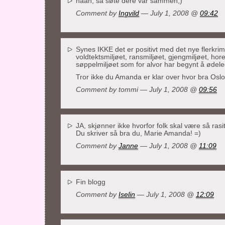
nååh, så søte dere var sammen;)
Comment by
Ingvild
— July 1, 2008 @
09:42
Synes IKKE det er positivt med det nye flerkrimk
voldtektsmiljøet, ransmiljøet, gjengmiljøet, hore
søppelmiljøet som for alvor har begynt å ødele
Tror ikke du Amanda er klar over hvor bra Oslo
Comment by tommi — July 1, 2008 @
09:56
JA, skjønner ikke hvorfor folk skal være så rasit
Du skriver så bra du, Marie Amanda! =)
Comment by
Janne
— July 1, 2008 @
11:09
Fin blogg
Comment by
Iselin
— July 1, 2008 @
12:09