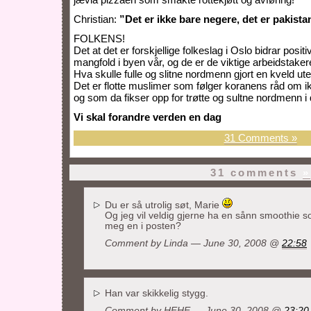
Christian:
”Det er ikke bare negere, det er pakist
FOLKENS!
Det at det er forskjellige folkeslag i Oslo bidrar positivt t
mangfold i byen vår, og de er de viktige arbeidstak
Hva skulle fulle og slitne nordmenn gjort en kveld u
Det er flotte muslimer som følger koranens råd om ik
og som da fikser opp for trøtte og sultne nordmenn i 
Vi skal forandre verden en dag
31 Comments »
31 comments
»
Du er så utrolig søt, Marie
Og jeg vil veldig gjerne ha en sånn smoothie s
meg en i posten?
Comment by
Linda
— June 30, 2008 @
22:58
Han var skikkelig stygg.
Comment by HEHE — June 30, 2008 @
23:20