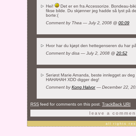
Hei!
Det er en fra Accessorize. Bondeau-biki
fikse bilde. Du skjønner jeg hadde så lyst på d
borte:(
Comment by Thea — July 2, 2008 @
00:09
Hvor har du kjøpt den hettegenseren du har på
Comment by
disa
— July 2, 2008 @
20:52
Seriøst Marie Amanda, beste innlegget av deg j
HAHAHAH XDD digger deg!
Comment by
Kong Halvor
— December 22, 2
RSS
feed for comments on this post.
TrackBack
URI
leave a commen
all rights r