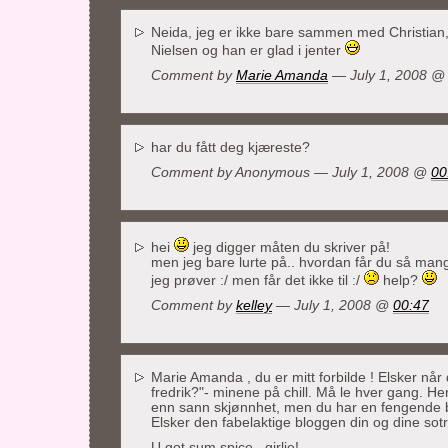
Neida, jeg er ikke bare sammen med Christian,
Nielsen og han er glad i jenter
Comment by
Marie Amanda
— July 1, 2008 
har du fått deg kjæreste?
Comment by Anonymous — July 1, 2008 @
00
hei
jeg digger måten du skriver på!
men jeg bare lurte på.. hvordan får du så mange
jeg prøver :/ men får det ikke til :/
help?
Comment by
kelley
— July 1, 2008 @
00:47
Marie Amanda , du er mitt forbilde ! Elsker når 
fredrik?"- minene på chill. Må le hver gang. Her
enn sann skjønnhet, men du har en fengende bl
Elsker den fabelaktige bloggen din og dine sot
U got sum spice , girlie!