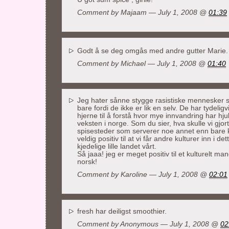
Comment by
Majaam
— July 1, 2008 @
01:39
Godt å se deg omgås med andre gutter Marie
Comment by Michael — July 1, 2008 @
01:40
Jeg hater sånne stygge rasistiske mennesker so
bare fordi de ikke er lik en selv. De har tydelig
hjerne til å forstå hvor mye innvandring har h
veksten i norge. Som du sier, hva skulle vi gjo
spisesteder som serverer noe annet enn bare k
veldig positiv til at vi får andre kulturer inn i dett
kjedelige lille landet vårt.
Så jaaa! jeg er meget positiv til et kulturelt man
norsk!
Comment by Karoline — July 1, 2008 @
02:01
fresh har deiligst smoothier.
Comment by Anonymous — July 1, 2008 @
02