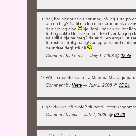
hei, har skjønt at du har mac, så jeg lurte på
om en ting? (la til mailen min der man skal sk
den blir jeg glad
)jo, fordi. når du bruker iM
fort og sakte film? skjønner ikke hvordan jeg 
så snill å hjelpe meg? da er du en engel…tusen 
forresten utrolig herlig! søt og pen med et dige
beundrer deg! stå på
Comment by t h e a — July 1, 2008 @
02:45
Wtf – smoothiesene fra Mamma Mia er jo bare 
Comment by
Nette
— July 1, 2008 @
05:24
går du ikke på skole? sluttet du etter ungdoms
Comment by pia — July 1, 2008 @
09:38