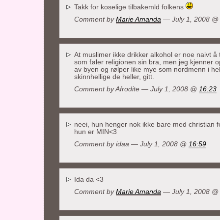
Takk for koselige tilbakemld folkens
Comment by
Marie Amanda
— July 1, 2008 
At muslimer ikke drikker alkohol er noe naivt å
som føler religionen sin bra, men jeg kjenner op
av byen og rølper like mye som nordmenn i hel
skinnhellige de heller, gitt.
Comment by Afrodite — July 1, 2008 @
16:23
neei, hun henger nok ikke bare med christian
hun er MIN<3
Comment by idaa — July 1, 2008 @
16:59
Ida da <3
Comment by
Marie Amanda
— July 1, 2008 