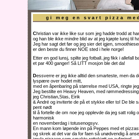
gi meg en svart pizza me
C
hristian var ikke like sur som jeg hadde trodd at ha
og han ble ikke mindre blid av at jeg kjøpte lunsj til h
Jeg har sagt det før og jeg sier det igjen, smoothi
er den beste du finner NOE sted i hele norge!
Etter en god lunsj, spilte jeg fotball..jeg fikk i allefall 
et par 400 ganger! Så LITT mosjon ble det da!
D
essverre er jeg ikke alltid den smarteste, men da d
lyspære over hodet mitt,
med en åpenbaring på størrelse med USA, ringte jeg
Jeg bestilte en Heavy Heaven, med rømmedressing o
jeg Christian,Stas, Eirik
& André og inviterte de på et stykke eller to! De ble 
pent nødt
til å fortelle de om noe jeg opplevde da jeg satt rolig
harmonisk
en novemberdag i totusenogsyv.
En mann kom løpende inn på Peppes med et pizzas
og skrek at det var da for faen så unødvendig å anset
jævla pizzaen som smakte rottekjøtt og avføring!