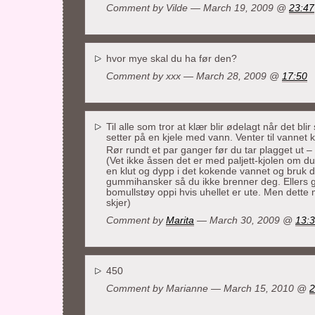
Comment by
Vilde
— March 19, 2009 @
23:47
hvor mye skal du ha før den?
Comment by xxx — March 28, 2009 @
17:50
Til alle som tror at klær blir ødelagt når det bli
setter på en kjele med vann. Venter til vannet 
Rør rundt et par ganger før du tar plagget ut –
(Vet ikke åssen det er med paljett-kjolen om d
en klut og dypp i det kokende vannet og bruk d
gummihansker så du ikke brenner deg. Ellers gå
bomullstøy oppi hvis uhellet er ute. Men dett
skjer)
Comment by
Marita
— March 30, 2009 @
13:
450
Comment by Marianne — March 15, 2010 @
2