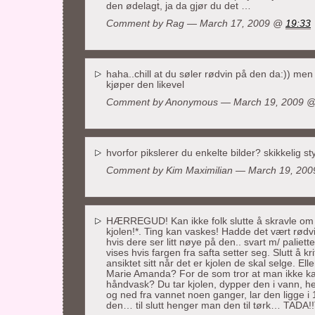
den ødelagt, ja da gjør du det …
Comment by Rag — March 17, 2009 @
19:33
haha..chill at du søler rødvin på den da:)) me
kjøper den likevel
Comment by Anonymous — March 19, 2009 
hvorfor pikslerer du enkelte bilder? skikkelig sty
Comment by
Kim Maximilian
— March 19, 20
HÆRREGUD! Kan ikke folk slutte å skravle om a
kjolen!*. Ting kan vaskes! Hadde det vært rødvi
hvis dere ser litt nøye på den.. svart m/ paliett
vises hvis fargen fra safta setter seg. Slutt å kr
ansiktet sitt når det er kjolen de skal selge. Ell
Marie Amanda? For de som tror at man ikke ka
håndvask? Du tar kjolen, dypper den i vann, hell
og ned fra vannet noen ganger, lar den ligge i 
den… til slutt henger man den til tørk… TADA!!