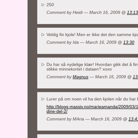
250
Comment by Heidi — March 16, 2009 @
13:13
Veldig fin kjole! Men er ikke det den samme kjo
Comment by
Ida
— March 16, 2009 @
13:30
Du har så nydelige klær! Hvordan gikk det å f
stikke minnekortet i dataen? xoxo
Comment by
Magnus
— March 16, 2009 @
13
Lurer på om noen vil ha den kjolen når du ha
http://blogg.massiv.no/marieamanda/2009/03/16/
dine-del-2/
Comment by
MAria
— March 16, 2009 @
13:4