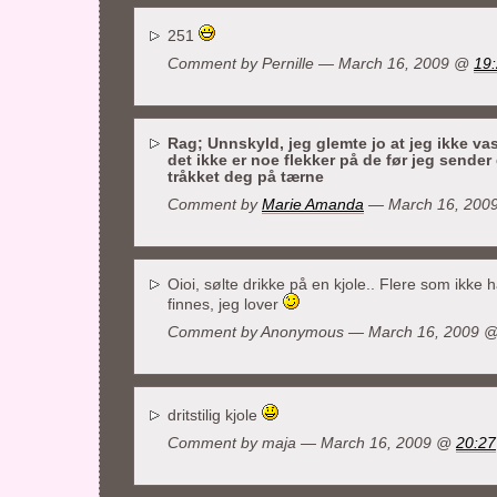
251
Comment by
Pernille
— March 16, 2009 @
19
Rag; Unnskyld, jeg glemte jo at jeg ikke va
det ikke er noe flekker på de før jeg sender 
tråkket deg på tærne
Comment by
Marie Amanda
— March 16, 200
Oioi, sølte drikke på en kjole.. Flere som ikk
finnes, jeg lover
Comment by Anonymous — March 16, 2009 
dritstilig kjole
Comment by
maja
— March 16, 2009 @
20:27