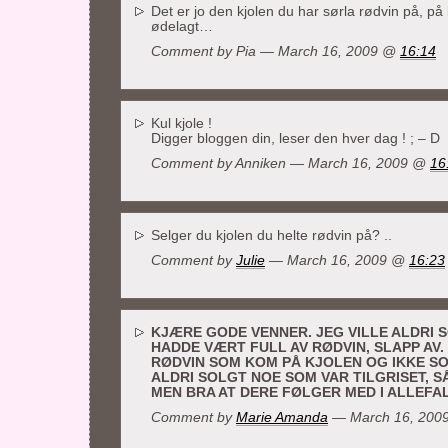
Det er jo den kjolen du har sørla rødvin på, på 
ødelagt…
Comment by Pia — March 16, 2009 @
16:14
Kul kjole !
Digger bloggen din, leser den hver dag ! ; – D
Comment by
Anniken
— March 16, 2009 @
16
Selger du kjolen du helte rødvin på? ..
Comment by
Julie
— March 16, 2009 @
16:23
KJÆRE GODE VENNER. JEG VILLE ALDRI 
HADDE VÆRT FULL AV RØDVIN, SLAPP AV.
RØDVIN SOM KOM PÅ KJOLEN OG IKKE S
ALDRI SOLGT NOE SOM VAR TILGRISET, SÅ
MEN BRA AT DERE FØLGER MED I ALLEFA
Comment by
Marie Amanda
— March 16, 200