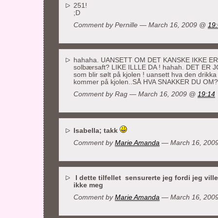
251!
;D
Comment by
Pernille
— March 16, 2009 @
19
hahaha. UANSETT OM DET KANSKE IKKE ER 
solbærsaft? LIKE ILLLE DA ! hahah. DET ER 
som blir sølt på kjolen ! uansett hva den drikka
kommer på kjolen..SÅ HVA SNAKKER DU OM
Comment by Rag — March 16, 2009 @
19:14
Isabella; takk
Comment by
Marie Amanda
— March 16, 200
I dette tilfellet sensurerte jeg fordi jeg vil
ikke meg
Comment by
Marie Amanda
— March 16, 200