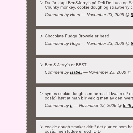
Du får kjøpt Ben&Jerry’s på Deli De Luca og S
Chunky monkey, cookie dough og strawberry 
Comment by Hmm — November 23, 2008 @
6
Chocolate Fudge Brownie er best!
Comment by
Hege
— November 23, 2008 @
6
Ben & Jerry’s er BEST.
Comment by
Isabell
— November 23, 2008 @
syntes cookie dough isen høres litt kvalm ut! m
også:) hørt at man blir veldig mett av den hvert
Comment by
L
— November 23, 2008 @
8:49
cookie dough smaker dritt!! det gjør en som het
også.. men fudge er god :D:D