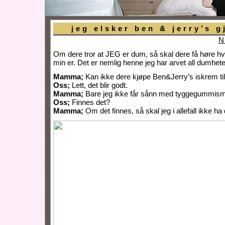
jeg elsker ben & jerry’s g
N
Om dere tror at JEG er dum, så skal dere få høre
min er. Det er nemlig henne jeg har arvet all dumhete
Mamma;
Kan ikke dere kjøpe Ben&Jerry’s iskrem ti
Oss;
Lett, det blir godt.
Mamma;
Bare jeg ikke får sånn med tyggegummis
Oss;
Finnes det?
Mamma;
Om det finnes, så skal jeg i allefall ikke ha 